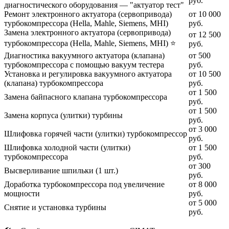
руб.
диагностического оборудования — "актуатор тест"
Ремонт электронного актуатора (сервопривода)
от 10 000
турбокомпрессора (Hella, Mahle, Siemens, MHI)
руб.
Замена электронного актуатора (сервопривода)
от 12 500
турбокомпрессора (Hella, Mahle, Siemens, MHI) ⭐
руб.
Диагностика вакуумного актуатора (клапана)
от 500
турбокомпрессора с помощью вакуум тестера
руб.
Установка и регулировка вакуумного актуатора
от 10 500
(клапана) турбокомпрессора
руб.
от 1 500
Замена байпасного клапана турбокомпрессора
руб.
от 1 500
Замена корпуса (улитки) турбины
руб.
от 3 000
Шлифовка горячей части (улитки) турбокомпрессор
руб.
Шлифовка холодной части (улитки)
от 1 500
турбокомпрессора
руб.
от 300
Высверливание шпильки (1 шт.)
руб.
Доработка турбокомпрессора под увеличение
от 8 000
мощности
руб.
от 5 000
Снятие и установка турбины
руб.