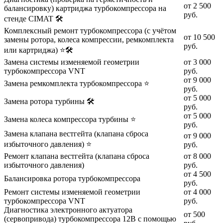
от 2 500
балансировку) картриджа турбокомпрессора на
руб.
стенде CIMAT 🛠️
Комплексный ремонт турбокомпрессора (с учётом
от 10 500
замены ротора, колеса компрессии, ремкомплекта
руб.
или картриджа) ⭐🛠️
Замена системы изменяемой геометрии
от 3 000
турбокомпрессора VNT
руб.
от 9 000
Замена ремкомплекта турбокомпрессора ⭐
руб.
от 5 000
Замена ротора турбины 🛠️
руб.
от 5 000
Замена колеса компрессора турбины ⭐
руб.
Замена клапана вестгейта (клапана сброса
от 9 000
избыточного давления) ⭐
руб.
Ремонт клапана вестгейта (клапана сброса
от 8 000
избыточного давления)
руб.
от 4 500
Балансировка ротора турбокомпрессора
руб.
Ремонт системы изменяемой геометрии
от 4 000
турбокомпрессора VNT
руб.
Диагностика электронного актуатора
от 500
(сервопривода) турбокомпрессора 12В с помощью