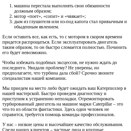
машина перестала выполнять свои обязанности
должным образом;
мотор «поет», «сопит» и «чвякает»;
дым из глушителя или из-под капота стал привычным и
обыденным явлением.
Если оставить все, как есть, то с мотором в скором времени
придется распрощаться. Если эксплуатировать двигатель
таким образом, то он быстро сломается полностью. Починить
его будет невозможно.
Чтобы избежать подобных эксцессов, не нужно ждать до
последнего. Увидали проблему? Не уверены, но
предполагаете, что турбина дала сбой? Срочно звоните
специалистам нашей компании.
Мы приедем на место либо будет ожидать ваш Катерпиллер в
нашей мастерской. Быстро проведем диагностику и
приступим к устранению неполадки. Отремонтировать
турбированный двигатель на машине марки Caterpillar – это
что-то из области фантастики. Здесь один человек не
справится, требуется помощь команды профессионалов.
У нас – низкие цены и высочайшее качество обслуживания.
Среди наших клиентов – частные лица и крупные